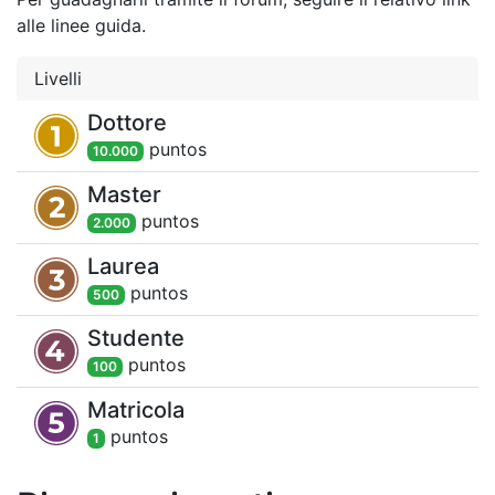
alle linee guida.
Livelli
Dottore
punto
s
10.000
Master
punto
s
2.000
Laurea
punto
s
500
Studente
punto
s
100
Matricola
punto
s
1